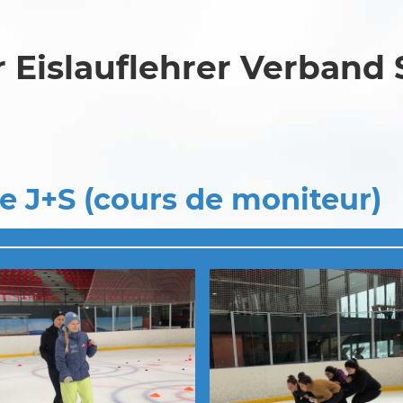
 Eislauflehrer Verband
e J+S (cours de moniteur)